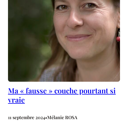
Ma « fausse » couche pourtant si
vraie
11 septembre 2024
Mélanie ROSA
•